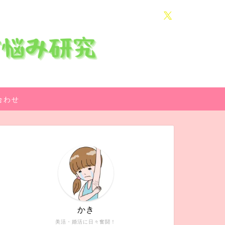
合わせ
かき
美活・婚活に日々奮闘！