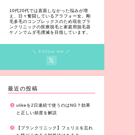
10代20代では直面しなかった悩みが増
え、日々奮闘しているアラフォー女。剛
毛多毛のコンプレックスのため現在ブラ
ンクリニックの医療脱毛と家庭用脱毛器
ケノンでムダ毛撲滅を目指しています。
＼ Follow me ／
最近の投稿
ulikeを2日連続で使うのはNG？効果
と正しい頻度を解説
【ブランクリニック】フェリエを忘れ